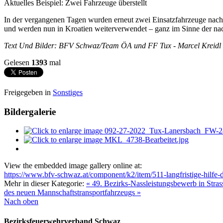
Aktuelles Beispiel: Zwei Fahrzeuge überstellt
In der vergangenen Tagen wurden erneut zwei Einsatzfahrzeuge nach Kr
und werden nun in Kroatien weiterverwendet – ganz im Sinne der na
Text Und Bilder: BFV Schwaz/Team ÖA und FF Tux - Marcel Kreidl
Gelesen
1393
mal
Freigegeben in
Sonstiges
Bildergalerie
View the embedded image gallery online at:
https://www.bfv-schwaz.at/component/k2/item/511-langfristige-hilfe-d
Mehr in dieser Kategorie:
« 49. Bezirks-Nassleistungsbewerb in Strass
des neuen Mannschaftstransportfahrzeugs »
Nach oben
Bezirksfeuerwehrverband Schwaz