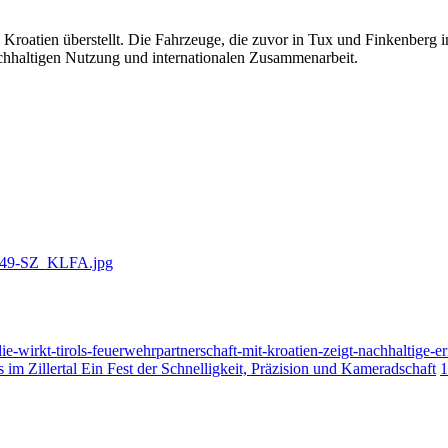
oatien überstellt. Die Fahrzeuge, die zuvor in Tux und Finkenberg im 
chhaltigen Nutzung und internationalen Zusammenarbeit.
ie-wirkt-tirols-feuerwehrpartnerschaft-mit-kroatien-zeigt-nachhaltige
 im Zillertal Ein Fest der Schnelligkeit, Präzision und Kameradschaft
1