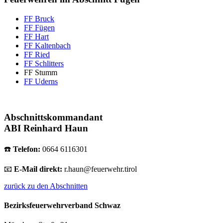
FF Bruck
FF Fügen
FF Hart
FF Kaltenbach
FF Ried
FF Schlitters
FF Stumm
FF Uderns
Abschnittskommandant
ABI Reinhard Haun
☎️
Telefon:
0664 6116301
📧
E-Mail direkt:
r.haun@feuerwehr.tirol
zurück zu den Abschnitten
Bezirksfeuerwehrverband Schwaz