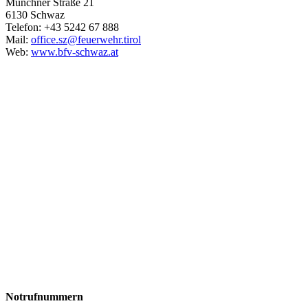
Münchner Straße 21
6130 Schwaz
Telefon: +43 5242 67 888
Mail:
office.sz@feuerwehr.tirol
Web:
www.bfv-schwaz.at
Notrufnummern