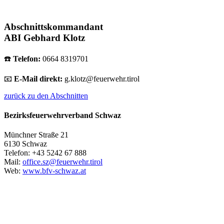
Abschnittskommandant
ABI Gebhard Klotz
☎️
Telefon:
0664 8319701
📧
E-Mail direkt:
g.klotz@feuerwehr.tirol
zurück zu den Abschnitten
Bezirksfeuerwehrverband Schwaz
Münchner Straße 21
6130 Schwaz
Telefon: +43 5242 67 888
Mail:
office.sz@feuerwehr.tirol
Web:
www.bfv-schwaz.at