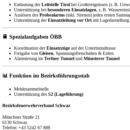
Entlastung der
Leitstelle Tirol
bei Großereignissen (z. B. Unwe
Unterstützung bei
besonderen Einsatzlagen
, z. B. Wassereins
Auslösen des
Probealarms
(inkl. Sirenen) jeden ersten Samst
Unterstützung der
Einsatzleitung vor Ort
mit Lagedarstellung
🚆 Spezialaufgaben ÖBB
Koordination der
Einsatzzüge
auf der Unterinntaltrasse
Freigabe von
Gleisen
, Spannungsfreischalten & Erden
Alarmierung im
Terfner Tunnel
und
Münsterer Tunnel
📊 Funktion im Bezirksführungsstab
Meldesammelstelle
Unterstützung des
S2 (Lageführung)
Bezirksfeuerwehrverband Schwaz
Münchner Straße 21
6130 Schwaz
Telefon: +43 5242 67 888