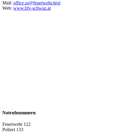
Mail:
office.sz@feuerwehr.tirol
Web:
www.bfv-schwaz.at
Notrufnummern
Feuerwehr 122
Polizei 133