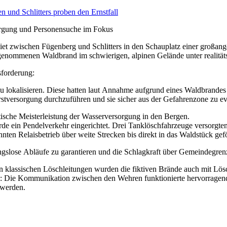
orgung und Personensuche im Fokus
 zwischen Fügenberg und Schlitters in den Schauplatz einer großang
ngenommenen Waldbrand im schwierigen, alpinen Gelände unter realitä
usforderung:
zu lokalisieren. Diese hatten laut Annahme aufgrund eines Waldbrandes
Erstversorgung durchzuführen und sie sicher aus der Gefahrenzone zu e
istische Meisterleistung der Wasserversorgung in den Bergen.
e ein Pendelverkehr eingerichtet. Drei Tanklöschfahrzeuge versorgten 
n Relaisbetrieb über weite Strecken bis direkt in das Waldstück gefö
ngslose Abläufe zu garantieren und die Schlagkraft über Gemeindegre
en klassischen Löschleitungen wurden die fiktiven Brände auch mit 
is: Die Kommunikation zwischen den Wehren funktionierte hervorragen
 werden.