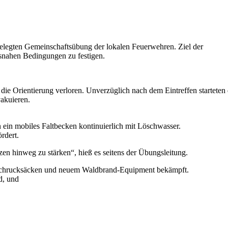
elegten Gemeinschaftsübung der lokalen Feuerwehren. Ziel der
tsnahen Bedingungen zu festigen.
 die Orientierung verloren. Unverzüglich nach dem Eintreffen startet
vakuieren.
ein mobiles Faltbecken kontinuierlich mit Löschwasser.
rdert.
nzen hinweg zu stärken“
, hieß es seitens der Übungsleitung.
Löschrucksäcken und neuem Waldbrand-Equipment bekämpft.
d, und