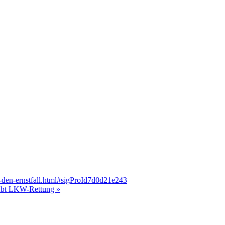
-den-ernstfall.html#sigProId7d0d21e243
 übt LKW-Rettung »