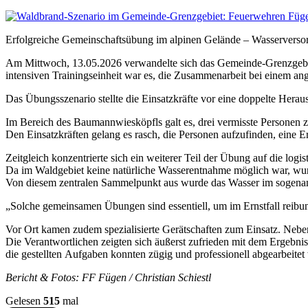
Erfolgreiche Gemeinschaftsübung im alpinen Gelände – Wasservers
Am Mittwoch, 13.05.2026 verwandelte sich das Gemeinde-Grenzgebiet
intensiven Trainingseinheit war es, die Zusammenarbeit bei einem a
Das Übungsszenario stellte die Einsatzkräfte vor eine doppelte Hera
Im Bereich des Baumannwiesköpfls galt es, drei vermisste Personen 
Den Einsatzkräften gelang es rasch, die Personen aufzufinden, eine 
Zeitgleich konzentrierte sich ein weiterer Teil der Übung auf die log
Da im Waldgebiet keine natürliche Wasserentnahme möglich war, wurd
Von diesem zentralen Sammelpunkt aus wurde das Wasser im sogenannte
„Solche gemeinsamen Übungen sind essentiell, um im Ernstfall reibu
Vor Ort kamen zudem spezialisierte Gerätschaften zum Einsatz. Neb
Die Verantwortlichen zeigten sich äußerst zufrieden mit dem Ergebn
die gestellten Aufgaben konnten zügig und professionell abgearbeitet
Bericht & Fotos: FF Fügen / Christian Schiestl
Gelesen
515
mal