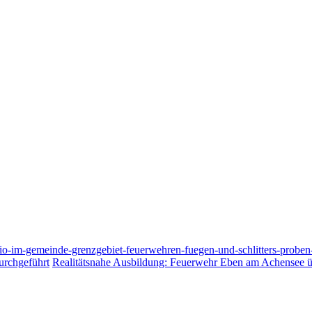
o-im-gemeinde-grenzgebiet-feuerwehren-fuegen-und-schlitters-proben
urchgeführt
Realitätsnahe Ausbildung: Feuerwehr Eben am Achensee