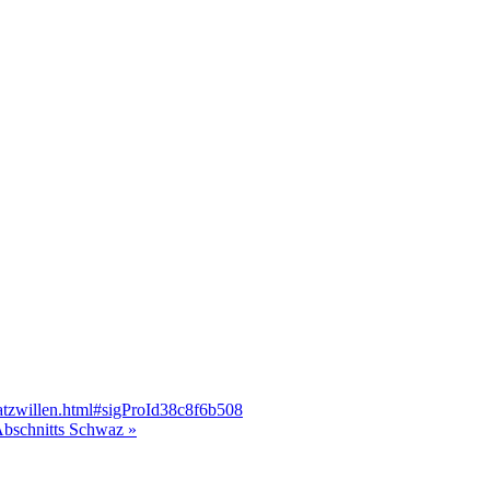
atzwillen.html#sigProId38c8f6b508
Abschnitts Schwaz »