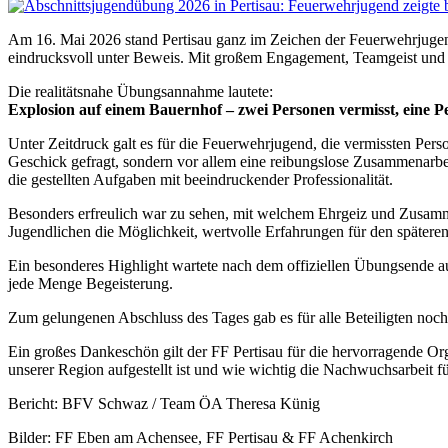
Am 16. Mai 2026 stand Pertisau ganz im Zeichen der Feuerwehrjugen
eindrucksvoll unter Beweis. Mit großem Engagement, Teamgeist und vie
Die realitätsnahe Übungsannahme lautete:
Explosion auf einem Bauernhof – zwei Personen vermisst, eine P
Unter Zeitdruck galt es für die Feuerwehrjugend, die vermissten Pers
Geschick gefragt, sondern vor allem eine reibungslose Zusammenarbe
die gestellten Aufgaben mit beeindruckender Professionalität.
Besonders erfreulich war zu sehen, mit welchem Ehrgeiz und Zusamme
Jugendlichen die Möglichkeit, wertvolle Erfahrungen für den spätere
Ein besonderes Highlight wartete nach dem offiziellen Übungsende au
jede Menge Begeisterung.
Zum gelungenen Abschluss des Tages gab es für alle Beteiligten noch
Ein großes Dankeschön gilt der FF Pertisau für die hervorragende Or
unserer Region aufgestellt ist und wie wichtig die Nachwuchsarbeit f
Bericht: BFV Schwaz / Team ÖA Theresa Künig
Bilder: FF Eben am Achensee, FF Pertisau & FF Achenkirch