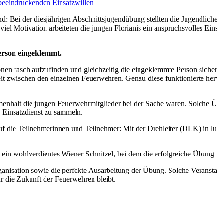
d: Bei der diesjährigen Abschnittsjugendübung stellten die Jugendlic
l Motivation arbeiteten die jungen Florianis ein anspruchsvolles Einsa
erson eingeklemmt.
onen rasch aufzufinden und gleichzeitig die eingeklemmte Person sicher
it zwischen den einzelnen Feuerwehren. Genau diese funktionierte her
nhalt die jungen Feuerwehrmitglieder bei der Sache waren. Solche Üb
n Einsatzdienst zu sammeln.
f die Teilnehmerinnen und Teilnehmer: Mit der Drehleiter (DLK) in luft
 ein wohlverdientes Wiener Schnitzel, bei dem die erfolgreiche Übung
ganisation sowie die perfekte Ausarbeitung der Übung. Solche Veranst
ür die Zukunft der Feuerwehren bleibt.